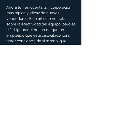
Ahora ten en cuenta la incorporación 
más rápida y eficaz de nuevos 
vendedores. Este artículo no trata 
sobre la efectividad del equipo, pero es 
difícil ignorar el hecho de que un 
empleado que está capacitado para 
tener conciencia de sí mismo, que 
puede leer y adaptarse a los demás, 
será una fuerza efectiva en el equipo y 
puede generar resultados positivos 
rápidamente. 
Mejor retención y fidelización de 
clientes
En un entorno empresarial posterior a 
la pandemia, tus clientes buscan 
significado en sus roles y sus 
interacciones, por lo que los mejores 
líderes de ventas saben que la 